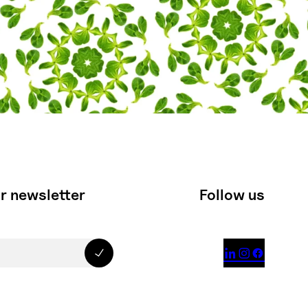
r newsletter
Follow us


