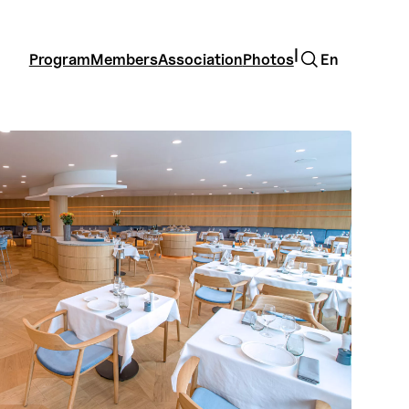
Search
|
Program
Members
Association
Photos
En