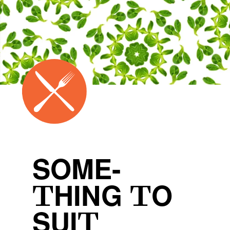
SOME-
THING TO
SUIT