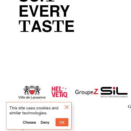
EVERY
TASTE
This site uses cookies and
similar technologies.
Choose
Deny
OK
Legal Notice
|
Impressum