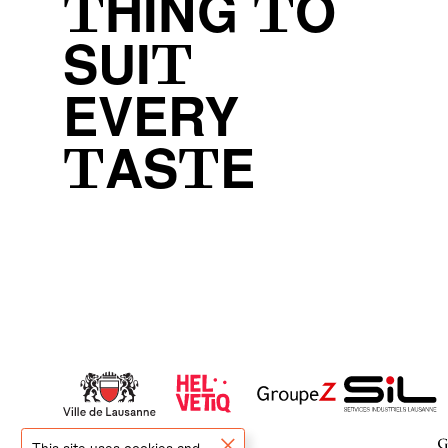
THING TO
SUIT
EVERY
TASTE
This site uses cookies and