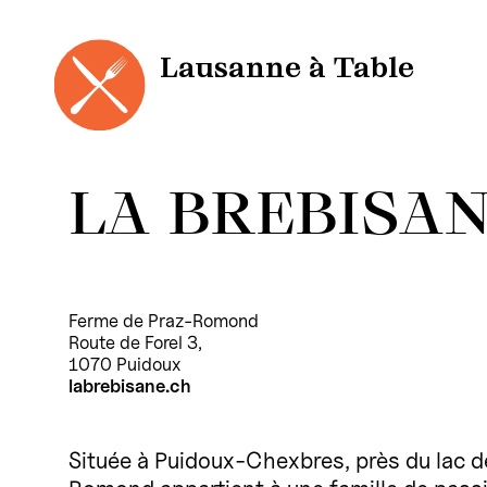
Cookies management panel
Skip
to
content
Lausanne à Table
LA BREBISA
Ferme de Praz-Romond
Route de Forel 3,
1070 Puidoux
labrebisane.ch
Située à Puidoux-Chexbres, près du lac de