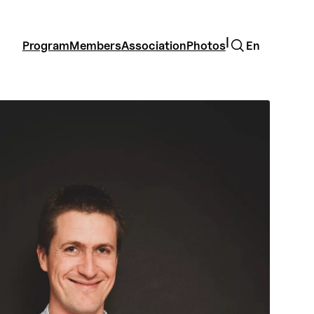
Search
|
Program
Members
Association
Photos
En