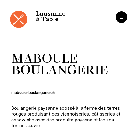
Cookies management panel
Skip
to
content
Lausanne
à Table
MABOULE
BOULANGERIE
maboule-boulangerie.ch
Boulangerie paysanne adossé à la ferme des terres
rouges produisant des viennoiseries, pâtisseries et
sandwichs avec des produits paysans et issu du
terroir suisse