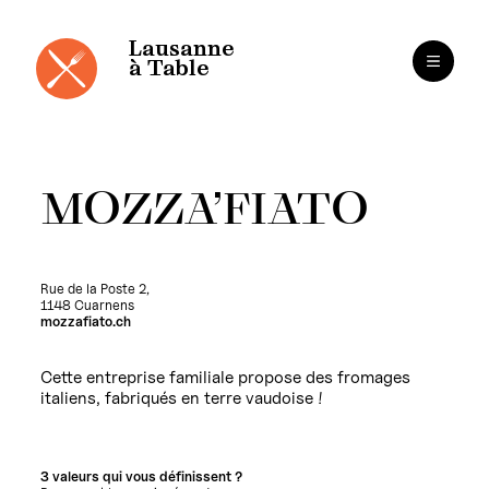
Cookies management panel
Skip
to
content
Lausanne
à Table
MOZZA’FIATO
Rue de la Poste 2,
1148 Cuarnens
mozzafiato.ch
Cette entreprise familiale propose des fromages
italiens, fabriqués en terre vaudoise !
3 valeurs qui vous définissent ?