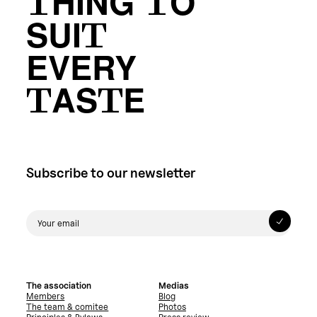
THING TO
SUIT
EVERY
TASTE
Subscribe to our newsletter
The association
Medias
Members
Blog
The team & comitee
Photos