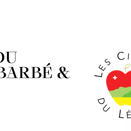
DU
BARBÉ &