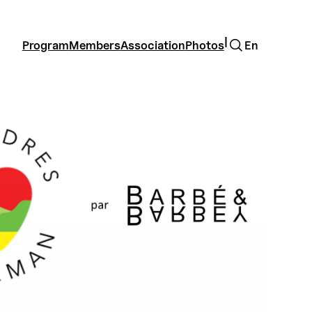
Search
|
Program
Members
Association
Photos
En