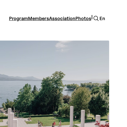
Search
|
Program
Members
Association
Photos
En