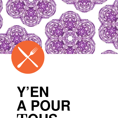
Y’EN
A POUR