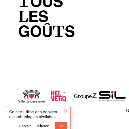
TOUS
LES
GOÛTS
Ce site utilise des cookies
et technologies similaires.
Choisir
Refuser
OK