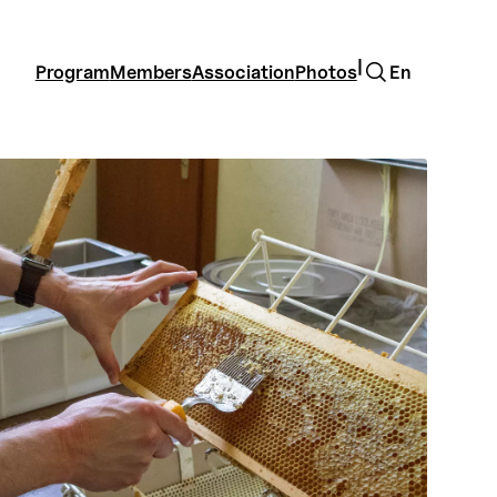
Search
|
Program
Members
Association
Photos
En