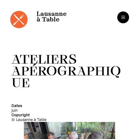
Cookies management panel
Skip
to
content
Lausanne
à Table
ATELIERS
APÉROGRAPHIQ
UE
Dates
juin
Copyright
Lausanne à Table