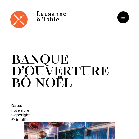
Cookies management panel
Skip
to
content
Lausanne
à Table
BANQUE
D’OUVERTURE
BÔ NOËL
Dates
novembre
Copyright
Intuifilm