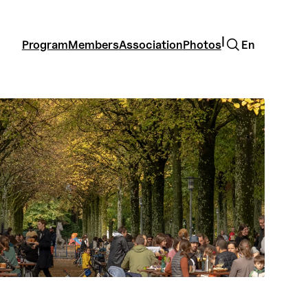
Search
|
Program
Members
Association
Photos
En