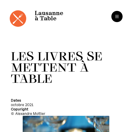
Cookies management panel
Skip
to
content
Lausanne
à Table
LES LIVRES SE
METTENT À
TABLE
Dates
octobre 2021
Copyright
Alexandre Mottier