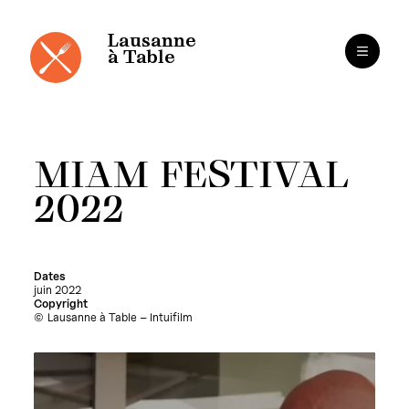
Cookies management panel
Skip
to
content
Lausanne
à Table
MIAM FESTIVAL
2022
Dates
juin 2022
Copyright
Lausanne à Table – Intuifilm