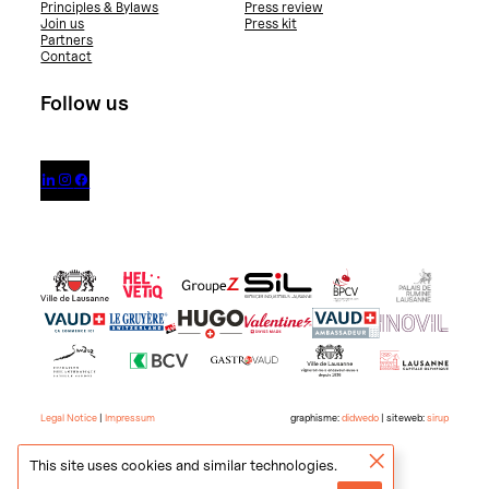
Principles & Bylaws
Press review
Join us
Press kit
Partners
Contact
Follow us



Legal Notice
|
Impressum
graphisme:
didwedo
| siteweb:
sirup
This site uses cookies and similar technologies.