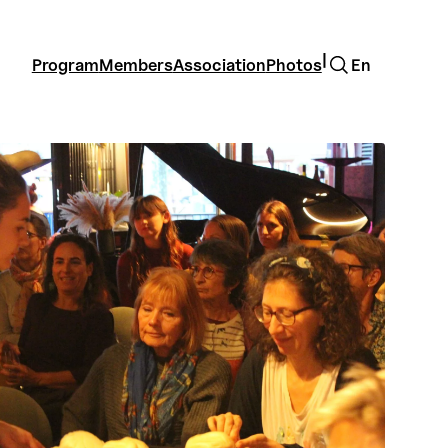
Search
|
Program
Members
Association
Photos
En