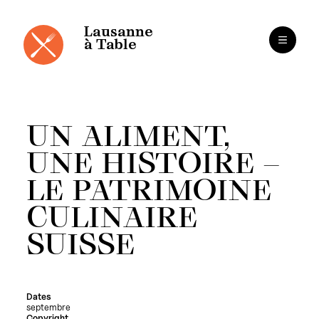
Cookies management panel
Skip
to
content
Lausanne
à Table
UN ALIMENT,
UNE HISTOIRE –
LE PATRIMOINE
CULINAIRE
SUISSE
Dates
septembre
Copyright