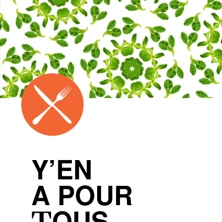
Y’EN
A POUR