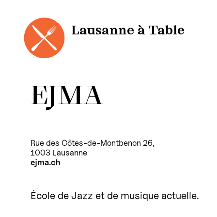
Panneau de gestion des cookies
Aller
au
contenu
Lausanne à Table
EJMA
Rue des Côtes-de-Montbenon 26,
1003 Lausanne
ejma.ch
École de Jazz et de musique actuelle.