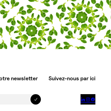
otre newsletter
Suivez-nous par ici


