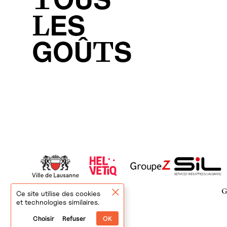
TOUS
LES
GOÛTS
Ce site utilise des cookies
et technologies similaires.
Choisir
Refuser
OK