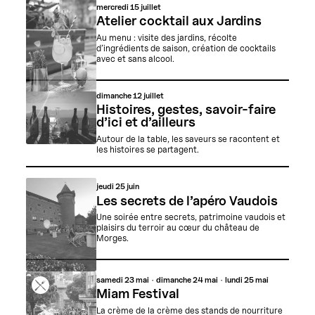
mercredi
15 juillet
Atelier cocktail aux Jardins
Au menu : visite des jardins, récolte
d’ingrédients de saison, création de cocktails
avec et sans alcool.
dimanche
12 juillet
Histoires, gestes, savoir-faire
d’ici et d’ailleurs
Autour de la table, les saveurs se racontent et
les histoires se partagent.
jeudi
25 juin
Les secrets de l’apéro Vaudois
Une soirée entre secrets, patrimoine vaudois et
plaisirs du terroir au cœur du château de
Morges.
samedi
23 mai
dimanche
24 mai
lundi
25 mai
Miam Festival
La crème de la crème des stands de nourriture