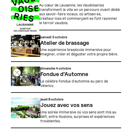
Au cœur de Lausanne, les Vaudoiseries
transforment la ville en un parcours vivant dédié
aux savoir-faire locaux, où artisan·es,
créateur·ices et commerçant·es font rayonner
le terroir vaudois.
samedi
3 octobre
Atelier de brassage
Une expérience brassicole immersive pour
imaginer, créer et déguster votre propre bière.
dimanche
4 octobre
Fondue d’Automne
La célèbre Fondue d’automne au parc de
Valency.
jeudi
8 octobre
Jouez avec vos sens
Une soirée immersive où vos sens sont mis au
défi, entre illusions, surprises et expériences
troublantes.