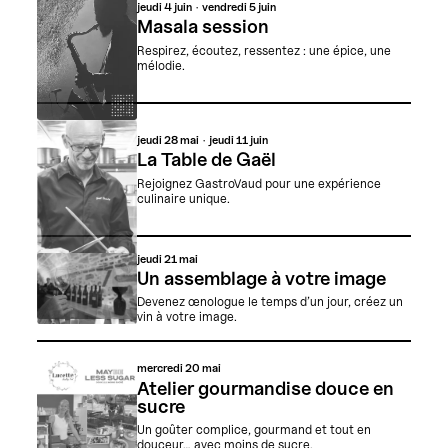
jeudi
4 juin
vendredi
5 juin
Masala session
Respirez, écoutez, ressentez : une épice, une
mélodie.
jeudi
28 mai
jeudi
11 juin
La Table de Gaël
Rejoignez GastroVaud pour une expérience
culinaire unique.
jeudi
21 mai
Un assemblage à votre image
Devenez œnologue le temps d’un jour, créez un
vin à votre image.
mercredi
20 mai
Atelier gourmandise douce en
sucre
Un goûter complice, gourmand et tout en
douceur… avec moins de sucre.