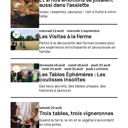
aussi dans l’assiette
Voyez, ressentez, savourez : l’art s’invite à votre
table.
mercredi
12 août
mercredi
2 septembre
Les Visites à la Ferme
Partez à la découverte des fermes locales pour
une expérience enrichissante et savoureuse en
famille.
dimanche
16 août
mardi
18 août
jeudi
20 août
lundi
24 août
lundi
31 août
jeudi
1 octobre
Les Tables Éphémères : Les
coulisses insolites
Des lieux secrets, des tables uniques, des
histoires à savourer.
samedi
22 août
Trois tables, trois vigneronnes
Quand la terre, le vin et le végétal s’accordent
en cinq actes.