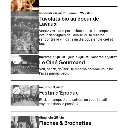
vendredi
24 juillet
samedi
25 juillet
Tavolata bio au coeur de
Lavaux
Venez vivre une parenthèse hors du temps au
cœur des vignes de Lavaux, où la cuisine
rencontre le vin dans un dialogue entre ciel et
lac.
mercredi
15 juillet
jeudi
16 juillet
vendredi
17 juillet
Le Ciné Gourmand
Voir, sentir, goûter : le cinéma comme vous ne
l’avez jamais vécu.
mercredi
8 juillet
Festin d’Époque
Et si, le temps d’une soirée, on vous faisait
voyager dans le passé !?
dimanche
28 juin
Flèches & Brochettes