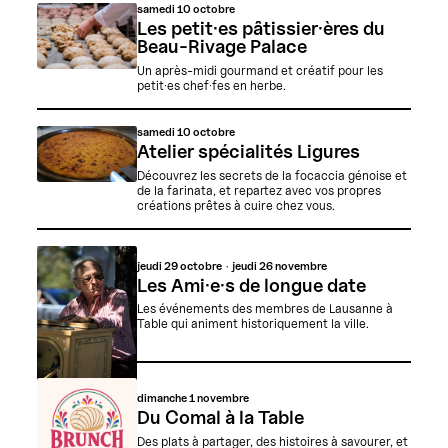
samedi
10 octobre
Les petit·es pâtissier·ères du
Beau-Rivage Palace
Un après-midi gourmand et créatif pour les
petit·es chef·fes en herbe.
samedi
10 octobre
Atelier spécialités Ligures
Découvrez les secrets de la focaccia génoise et
de la farinata, et repartez avec vos propres
créations prêtes à cuire chez vous.
jeudi
29 octobre
jeudi
26 novembre
Les Ami·e·s de longue date
Les événements des membres de Lausanne à
Table qui animent historiquement la ville.
dimanche
1 novembre
Du Comal à la Table
Des plats à partager, des histoires à savourer, et