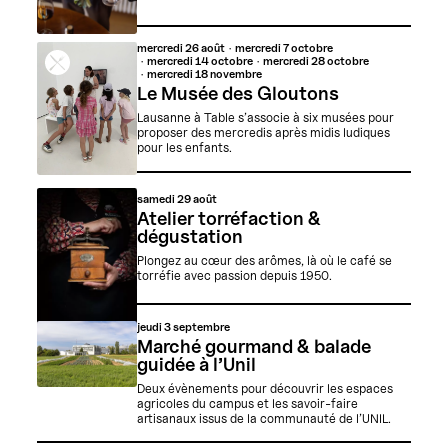
mercredi
26 août
mercredi
7 octobre
mercredi
14 octobre
mercredi
28 octobre
mercredi
18 novembre
Le Musée des Gloutons
Lausanne à Table s’associe à six musées pour
proposer des mercredis après midis ludiques
pour les enfants.
samedi
29 août
Atelier torréfaction &
dégustation
Plongez au cœur des arômes, là où le café se
torréfie avec passion depuis 1950.
jeudi
3 septembre
Marché gourmand & balade
guidée à l’Unil
Deux évènements pour découvrir les espaces
agricoles du campus et les savoir-faire
artisanaux issus de la communauté de l’UNIL.