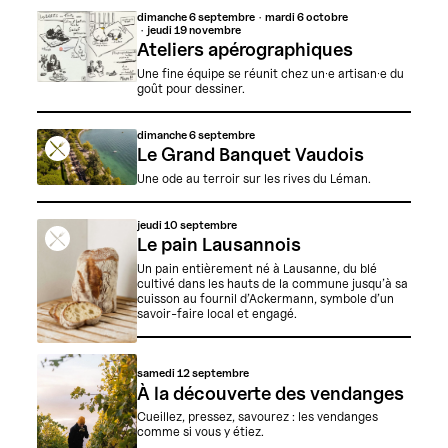
dimanche
6 septembre
mardi
6 octobre
jeudi
19 novembre
Ateliers apérographiques
Une fine équipe se réunit chez un·e artisan·e du
goût pour dessiner.
dimanche
6 septembre
Le Grand Banquet Vaudois
Une ode au terroir sur les rives du Léman.
jeudi
10 septembre
Le pain Lausannois
Un pain entièrement né à Lausanne, du blé
cultivé dans les hauts de la commune jusqu’à sa
cuisson au fournil d’Ackermann, symbole d’un
savoir-faire local et engagé.
samedi
12 septembre
À la découverte des vendanges
Cueillez, pressez, savourez : les vendanges
comme si vous y étiez.