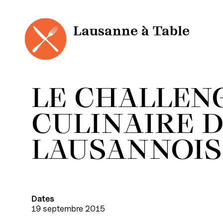
Panneau de gestion des cookies
Aller
au
contenu
Lausanne à Table
LE CHALLEN
CULINAIRE 
LAUSANNOIS
Dates
19 septembre 2015