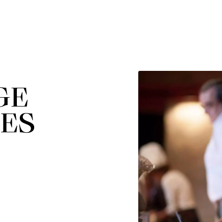
GE
DES