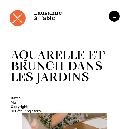
Cookies management panel
Skip
to
content
Lausanne
à Table
AQUARELLE ET
BRUNCH DANS
LES JARDINS
Dates
Mai
Copyright
Hôtel Angleterre