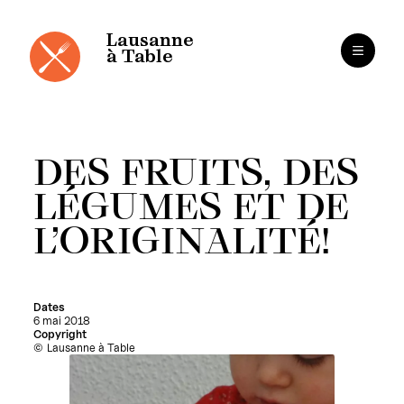
Cookies management panel
Skip
to
content
Lausanne
à Table
DES FRUITS, DES
LÉGUMES ET DE
L’ORIGINALITÉ!
Dates
6 mai 2018
Copyright
Lausanne à Table