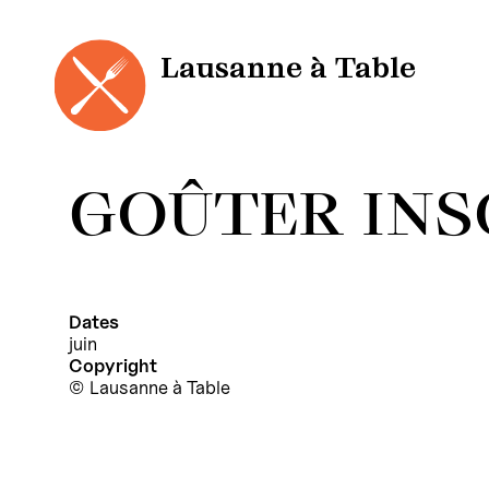
Cookies management panel
Skip
to
content
Lausanne à Table
GOÛTER INS
Dates
juin
Copyright
Lausanne à Table