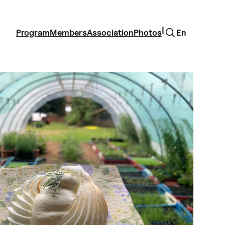
Search
|
Program
Members
Association
Photos
En