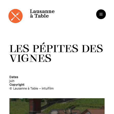
Cookies management panel
Skip
to
content
Lausanne
à Table
LES PÉPITES DES
VIGNES
Dates
juin
Copyright
Lausanne à Table – Intuifilm