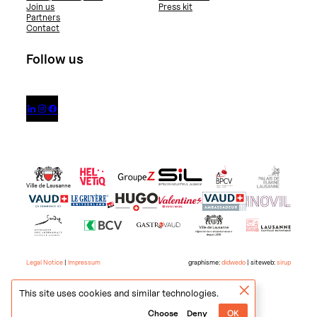
Join us
Press kit
Partners
Contact
Follow us



Legal Notice
|
Impressum
graphisme:
didwedo
| siteweb:
sirup
This site uses cookies and similar technologies.
Choose
Deny
OK