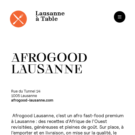
Panneau de gestion des cookies
Aller
au
contenu
Lausanne
à Table
AFROGOOD
LAUSANNE
Rue du Tunnel 14
1005 Lausanne
afrogood-lausanne.com
Afrogood Lausanne, c’est un afro fast-food premium
à Lausanne : des recettes d’Afrique de l’Ouest
revisitées, généreuses et pleines de goût. Sur place, à
l’emporter et en livraison, on mise sur la qualité, le