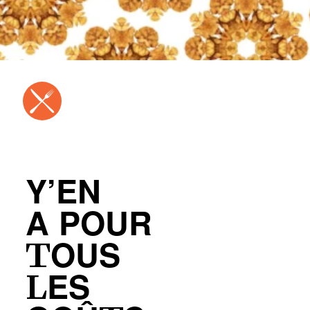
Y’EN
A POUR
TOUS
LES