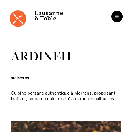
Panneau de gestion des cookies
Aller
au
contenu
Lausanne
à Table
ARDINEH
ardineh.ch
Cuisine persane authentique à Morrens, proposant
traiteur, cours de cuisine et événements culinaires.