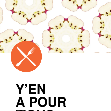
Y’EN
A POUR