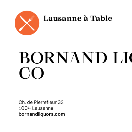
Panneau de gestion des cookies
Aller
au
contenu
Lausanne à Table
BORNAND LI
CO
Ch. de Pierrefleur 32
1004 Lausanne
bornandliquors.com