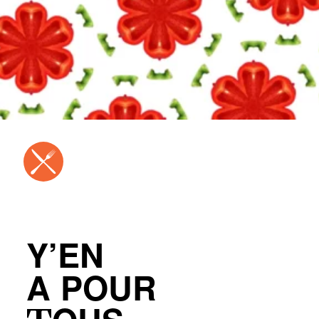
Y’EN
A POUR