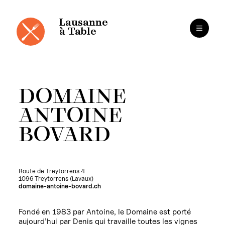
Panneau de gestion des cookies
Aller
au
contenu
Lausanne
à Table
DOMAINE
ANTOINE
BOVARD
Route de Treytorrens 4
1096 Treytorrens (Lavaux)
domaine-antoine-bovard.ch
Fondé en 1983 par Antoine, le Domaine est porté
aujourd’hui par Denis qui travaille toutes les vignes