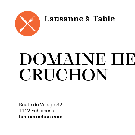
Panneau de gestion des cookies
Aller
au
contenu
Lausanne à Table
DOMAINE HE
CRUCHON
Route du Village 32
1112 Echichens
henricruchon.com