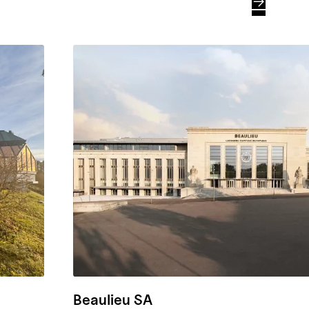

Beaulieu SA