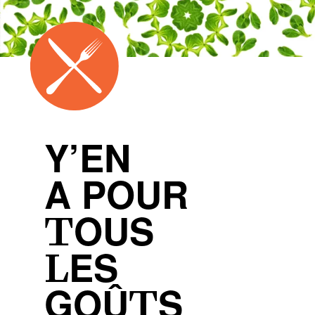
Y’EN
A POUR
TOUS
LES
GOÛTS