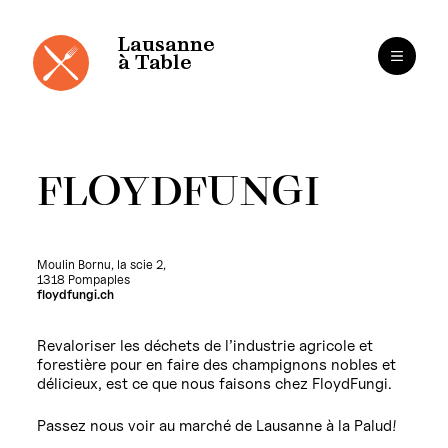
Panneau de gestion des cookies
Aller
au
contenu
Lausanne
à Table
FLOYDFUNGI
Moulin Bornu, la scie 2,
1318 Pompaples
floydfungi.ch
Revaloriser les déchets de l’industrie agricole et
forestière pour en faire des champignons nobles et
délicieux, est ce que nous faisons chez FloydFungi.
Passez nous voir au marché de Lausanne à la Palud!