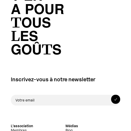
A POUR
TOUS
LES
GOÛTS
Inscrivez-vous à notre newsletter
L’association
Médias
Membres
Blog