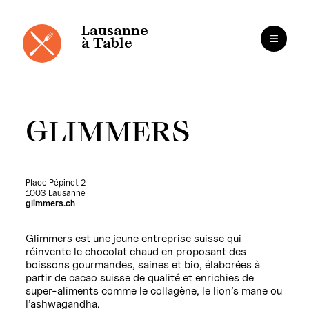
Panneau de gestion des cookies
Aller
au
contenu
Lausanne
à Table
GLIMMERS
Place Pépinet 2
1003 Lausanne
glimmers.ch
Glimmers est une jeune entreprise suisse qui
réinvente le chocolat chaud en proposant des
boissons gourmandes, saines et bio, élaborées à
partir de cacao suisse de qualité et enrichies de
super-aliments comme le collagène, le lion’s mane ou
l’ashwagandha.