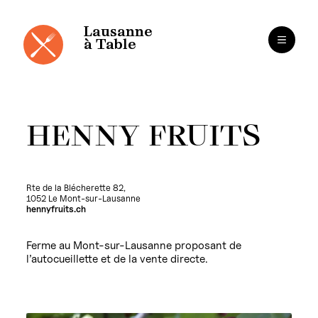
Panneau de gestion des cookies
Aller
au
contenu
Lausanne
à Table
HENNY FRUITS
Rte de la Blécherette 82,
1052 Le Mont-sur-Lausanne
hennyfruits.ch
Ferme au Mont-sur-Lausanne proposant de
l’autocueillette et de la vente directe.