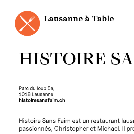
Panneau de gestion des cookies
Aller
au
contenu
Lausanne à Table
HISTOIRE SA
Parc du loup 5a,
1018 Lausanne
histoiresansfaim.ch
Histoire Sans Faim est un restaurant lau
passionnés, Christopher et Michael. Il pr