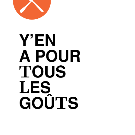
Y’EN
A POUR
TOUS
LES
GOÛTS