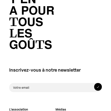
Y’EN
A POUR
TOUS
LES
GOÛTS
Inscrivez-vous à notre newsletter
L’association
Médias