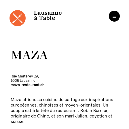
Panneau de gestion des cookies
Aller
au
contenu
Lausanne
à Table
MAZA
Rue Marterey 29,
1005 Lausanne
maza-restaurant.ch
Maza affiche sa cuisine de partage aux inspirations
européennes, chinoises et moyen-orientales. Un
couple est à la tête du restaurant : Robin Burnier,
originaire de Chine, et son mari Julien, égyptien et
suisse.