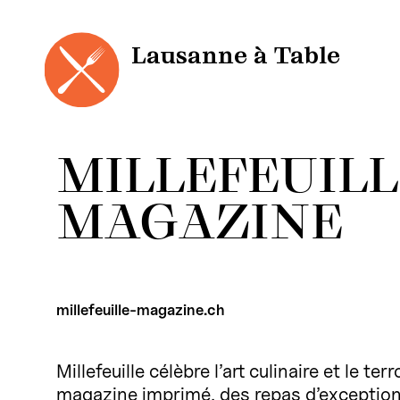
Panneau de gestion des cookies
Aller
au
contenu
Lausanne à Table
MILLEFEUILL
MAGAZINE
millefeuille-magazine.ch
Millefeuille célèbre l’art culinaire et le te
magazine imprimé, des repas d’exception,