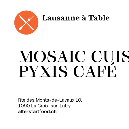
Panneau de gestion des cookies
Aller
au
contenu
Lausanne à Table
MOSAIC CUIS
PYXIS CAFÉ
Rte des Monts-de-Lavaux 10,
1090 La Croix-sur-Lutry
alterstartfood.ch