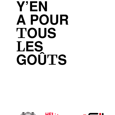
Y’EN
A POUR
TOUS
LES
GOÛTS