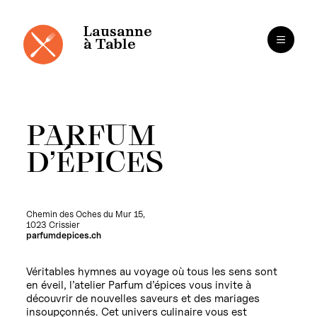
Panneau de gestion des cookies
Aller
au
contenu
Lausanne
à Table
PARFUM
D’ÉPICES
Chemin des Oches du Mur 15,
1023 Crissier
parfumdepices.ch
Véritables hymnes au voyage où tous les sens sont
en éveil, l’atelier Parfum d’épices vous invite à
découvrir de nouvelles saveurs et des mariages
insoupçonnés. Cet univers culinaire vous est