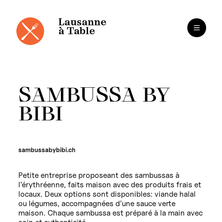
Panneau de gestion des cookies
Aller
au
contenu
Lausanne
à Table
SAMBUSSA BY
BIBI
sambussabybibi.ch
Petite entreprise proposeant des sambussas à
l’érythréenne, faits maison avec des produits frais et
locaux. Deux options sont disponibles: viande halal
ou légumes, accompagnées d’une sauce verte
maison. Chaque sambussa est préparé à la main avec