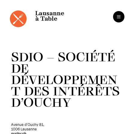
Panneau de gestion des cookies
Aller
au
contenu
Lausanne
à Table
SDIO – SOCIÉTÉ
DE
DÉVELOPPEMEN
T DES INTÉRÊTS
D’OUCHY
Avenue d’Ouchy 81,
1006 Lausanne
ouchy.ch