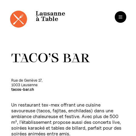
Panneau de gestion des cookies
Aller
au
contenu
Lausanne
à Table
TACO’S BAR
Rue de Genève 17,
1003 Lausanne
tacos-bar.ch
Un restaurant tex-mex offrant une cuisine
savoureuse (tacos, fajitas, enchiladas) dans une
ambiance chaleureuse et festive. Avec plus de 500
m², l’établissement propose aussi des concerts live,
soirées karaoké et tables de billard, parfait pour des
soirées animées entre amis.