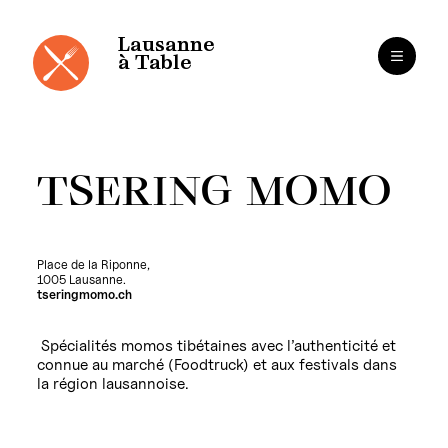
Panneau de gestion des cookies
Aller
au
contenu
Lausanne
à Table
TSERING MOMO
Place de la Riponne,
1005 Lausanne.
tseringmomo.ch
Spécialités momos tibétaines avec l’authenticité et
connue au marché (Foodtruck) et aux festivals dans
la région lausannoise.