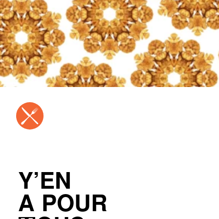
Y’EN
A POUR