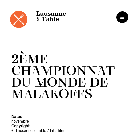
Panneau de gestion des cookies
Aller
au
contenu
Lausanne
à Table
2ÈME
CHAMPIONNAT
DU MONDE DE
MALAKOFFS
Dates
novembre
Copyright
Lausanne à Table / Intuifilm