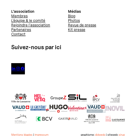
L’association
Médias
Membres
Blog
L’équipe & le comité
Photos
Rejoindre l’association
Revue de presse
Partenaires
Kit presse
Contact
Suivez-nous par ici



Mentions légales
|
Impressum
graphisme:
didwedo
| siteweb:
sirup