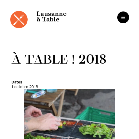
Panneau de gestion des cookies
Aller
au
contenu
Lausanne
à Table
À TABLE ! 2018
Dates
1 octobre 2018