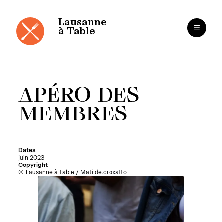
Panneau de gestion des cookies
Aller
au
contenu
Lausanne
à Table
APÉRO DES
MEMBRES
Dates
juin 2023
Copyright
Lausanne à Table / Matilde.croxatto