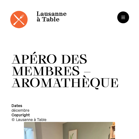
Panneau de gestion des cookies
Aller
au
contenu
Lausanne
à Table
APÉRO DES
MEMBRES –
AROMATHÈQUE
Dates
décembre
Copyright
Lausanne à Table