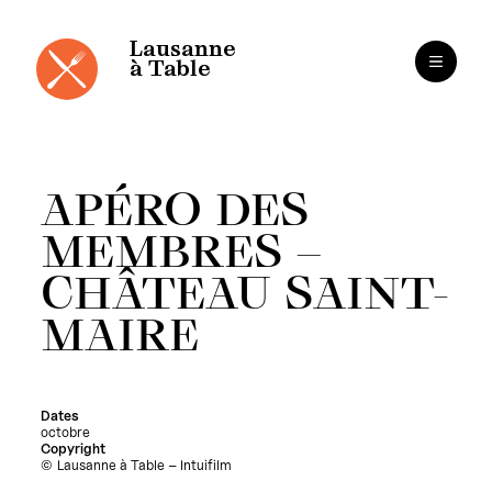
Panneau de gestion des cookies
Aller
au
contenu
Lausanne
à Table
APÉRO DES
MEMBRES –
CHÂTEAU SAINT-
MAIRE
Dates
octobre
Copyright
Lausanne à Table – Intuifilm