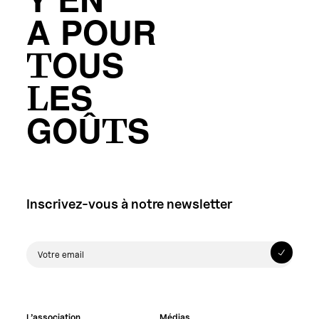
Y’EN
A POUR
TOUS
LES
GOÛTS
Inscrivez-vous à notre newsletter
L’association
Médias