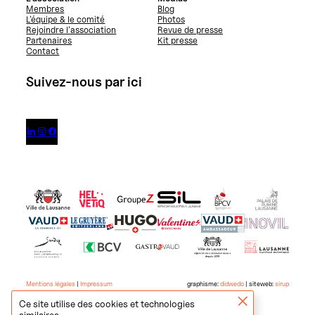
Membres
Blog
L’équipe & le comité
Photos
Rejoindre l’association
Revue de presse
Partenaires
Kit presse
Contact
Suivez-nous par ici



Mentions légales
|
Impressum
graphisme:
didwedo
| siteweb:
sirup
Ce site utilise des cookies et technologies
similaires.