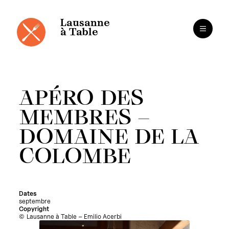
Panneau de gestion des cookies
Aller
au
contenu
Lausanne
à Table
APÉRO DES
MEMBRES –
DOMAINE DE LA
COLOMBE
Dates
septembre
Copyright
Lausanne à Table – Emilio Acerbi