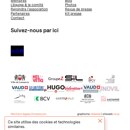
Membres
Blog
L’équipe & le comité
Photos
Rejoindre l’association
Revue de presse
Partenaires
Kit presse
Contact
Suivez-nous par ici



Mentions légales
|
Impressum
graphisme:
didwedo
| siteweb:
sirup
Ce site utilise des cookies et technologies
similaires.