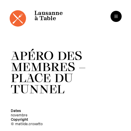
Panneau de gestion des cookies
Aller
au
contenu
Lausanne
à Table
APÉRO DES
MEMBRES –
PLACE DU
TUNNEL
Dates
novembre
Copyright
matilde.croxatto